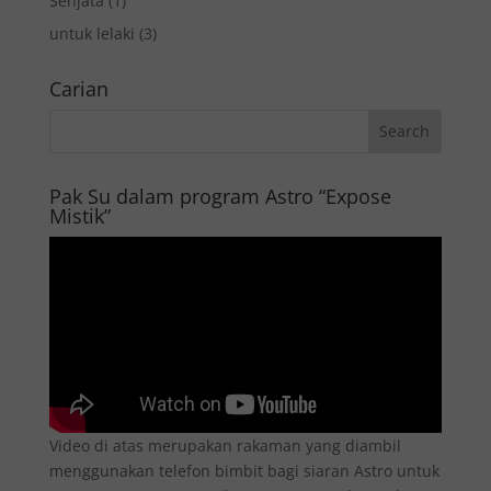
Senjata
(1)
untuk lelaki
(3)
Carian
Pak Su dalam program Astro “Expose
Mistik”
Video di atas merupakan rakaman yang diambil
menggunakan telefon bimbit bagi siaran Astro untuk