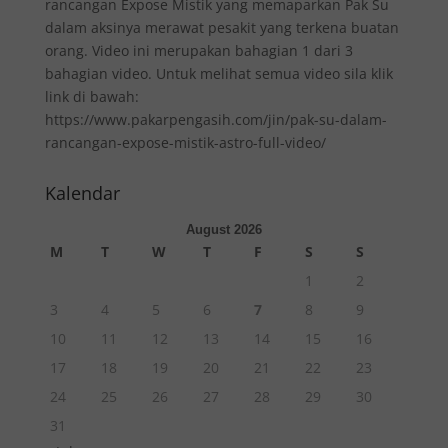
rancangan Expose Mistik yang memaparkan Pak Su
dalam aksinya merawat pesakit yang terkena buatan
orang. Video ini merupakan bahagian 1 dari 3
bahagian video. Untuk melihat semua video sila klik
link di bawah:
https://www.pakarpengasih.com/jin/pak-su-dalam-
rancangan-expose-mistik-astro-full-video/
Kalendar
August 2026
M
T
W
T
F
S
S
1
2
3
4
5
6
7
8
9
10
11
12
13
14
15
16
17
18
19
20
21
22
23
24
25
26
27
28
29
30
31