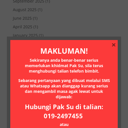
September 2025
(1)
August 2025
(1)
June 2025
(1)
April 2025
(1)
January 2025
(1)
×
November 2023
(1)
MAKLUMAN!
August 2023
(1)
Sekiranya anda benar-benar serius
May 2023
(1)
memerlukan khidmat Pak Su, sila terus
October 2022
(1)
menghubungi talian telefon bimbit.
July 2022
(1)
Sebarang pertanyaan yang dibuat melalui SMS
atau Whatsapp akan dianggap kurang serius
March 2021
(1)
dan mengambil masa agak lewat untuk
January 2021
(1)
dijawab:
July 2020
(2)
Hubungi Pak Su di talian:
June 2020
(1)
019-2497455
May 2020
(2)
atau