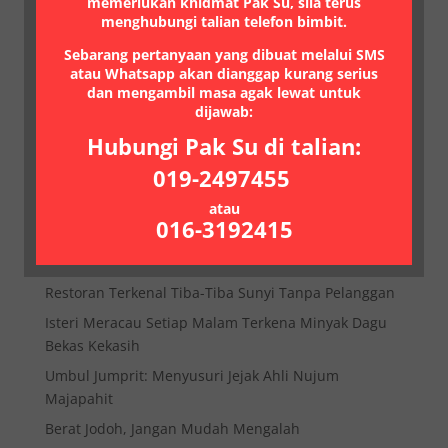
memerlukan khidmat Pak Su, sila terus
menghubungi talian telefon bimbit.
Sebarang pertanyaan yang dibuat melalui SMS
atau Whatsapp akan dianggap kurang serius
Menyediakan rawatan tradisional untuk segala
dan mengambil masa agak lewat untuk
masalah perubatan, pengasih, pelaris, buang saka
dijawab:
dan lain-lain TEL: 019-2497455 atau 0163192415.
Hubungi Pak Su di talian:
Post Terkini
019-2497455
Batu Delima Miliki Pelbagai Khasiat Dan Kelebihan
atau
016-3192415
Jinakkan Pasangan ‘Buas’
Minah Jonggo – Besi Kuning Dari Dunia Spiritual
Restoran Terkenal Tiba-Tiba Sunyi Tanpa Pelanggan
Isteri Meracau Setiap Malam Terkena Minyak Dagu
Bekas Kekasih
Umbul Jumprit: Menyusuri Jejak Ahli Nujum
Majapahit
Berat Jodoh, Jangan Mudah Mengalah