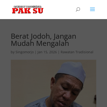
Berat Jodoh, Jangan
Mudah Mengalah
by
Singomorjo
|
Jan 15, 2026
|
Rawatan Tradisional