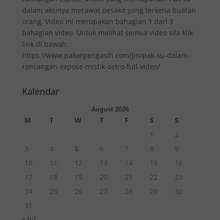
dalam aksinya merawat pesakit yang terkena buatan
orang. Video ini merupakan bahagian 1 dari 3
bahagian video. Untuk melihat semua video sila klik
link di bawah:
https://www.pakarpengasih.com/jin/pak-su-dalam-
rancangan-expose-mistik-astro-full-video/
Kalendar
August 2026
M
T
W
T
F
S
S
1
2
3
4
5
6
7
8
9
10
11
12
13
14
15
16
17
18
19
20
21
22
23
24
25
26
27
28
29
30
31
« Jul