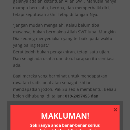
galanya adalah ketentuan Allah SWT. Manusia hanya
mampu berusaha, berdoa, dan memperbaiki diri,
tetapi keputusan akhir tetap di tangan-Nya.
“Jangan mudah mengalah. Kalau belum tiba
masanya, bukan bermakna Allah SWT lupa. Mungkin
Dia sedang menyediakan yang terbaik, pada waktu
yang paling tepat.”
Berat jodoh bukan pengakhiran, tetapi satu ujian.
Dan selagi ada usaha dan doa, harapan itu sentiasa
ada.
Bagi mereka yang berminat untuk mendapatkan
rawatan tradisional atau sebagai ikhtiar
mendapatkan jodoh, Pak Su sedia membantu. Beliau
boleh dihubungi di talian:
019-2497455 dan
0163192415.
×
MAKLUMAN!
Sekiranya anda benar-benar serius