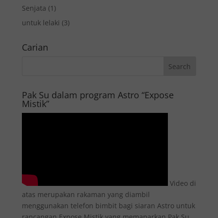
Senjata
(1)
untuk lelaki
(3)
Carian
Pak Su dalam program Astro “Expose
Mistik”
Video di
atas merupakan rakaman yang diambil
menggunakan telefon bimbit bagi siaran Astro untuk
rancangan Expose Mistik yang memaparkan Pak Su