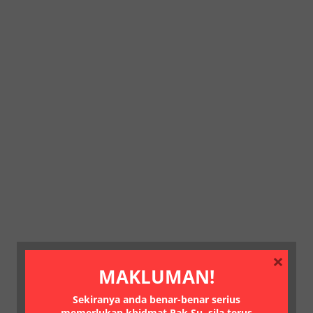
×
MAKLUMAN!
Sekiranya anda benar-benar serius
memerlukan khidmat Pak Su, sila terus