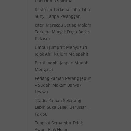
Dari Dunia Spiritual
Restoran Terkenal Tiba-Tiba
Sunyi Tanpa Pelanggan
Isteri Meracau Setiap Malam
Terkena Minyak Dagu Bekas
Kekasih
Umbul Jumprit: Menyusuri
Jejak Ahli Nujum Majapahit
Berat Jodoh, Jangan Mudah
Mengalah
Pedang Zaman Perang Jepun
– Sudah ‘Makan’ Banyak
Nyawa
“Gadis Zaman Sekarang
Lebih Suka Lelaki Berusia” —
Pak Su
Tongkat Semambu Tolak
Awan, Elak Hujan