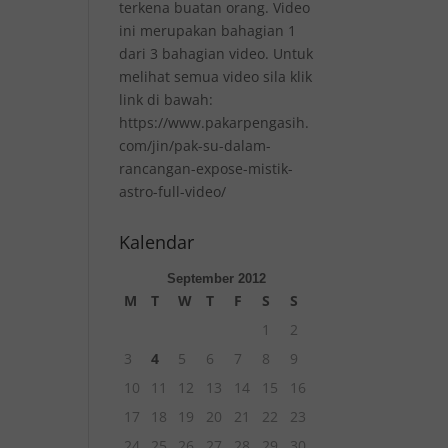
terkena buatan orang. Video
ini merupakan bahagian 1
dari 3 bahagian video. Untuk
melihat semua video sila klik
link di bawah:
https://www.pakarpengasih.
com/jin/pak-su-dalam-
rancangan-expose-mistik-
astro-full-video/
Kalendar
September 2012
M
T
W
T
F
S
S
1
2
3
4
5
6
7
8
9
10
11
12
13
14
15
16
17
18
19
20
21
22
23
24
25
26
27
28
29
30