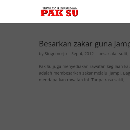
Besarkan zakar guna jam
by
Singomorjo
|
Sep 4, 2012
|
besar alat sulit
,
Pak Su juga menyediakan rawatan kegilaan kaum
adalah membesarkan zakar melalui jampi. Bagi
mendapatkan rawatan ini. Tanpa rasa sakit,...