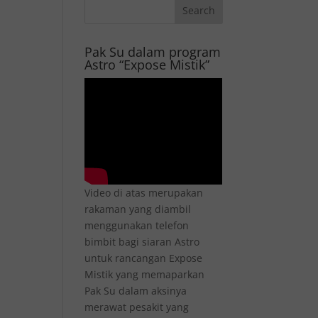
Pak Su dalam program
Astro “Expose Mistik”
Video di atas merupakan
rakaman yang diambil
menggunakan telefon
bimbit bagi siaran Astro
untuk rancangan Expose
Mistik yang memaparkan
Pak Su dalam aksinya
merawat pesakit yang