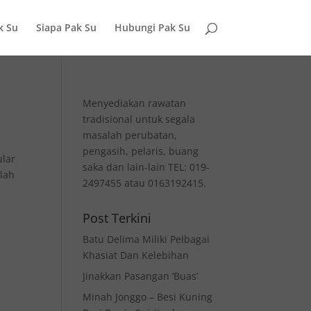
k Su
Siapa Pak Su
Hubungi Pak Su
Menyediakan rawatan
tradisional untuk segala
masalah perubatan,
pengasih, pelaris, buang
ular
saka dan lain-lain TEL: 019-
hlah
2497455 atau 0163192415.
Post Terkini
Batu Delima Miliki Pelbagai
Khasiat Dan Kelebihan
Jinakkan Pasangan ‘Buas’
Minah Jonggo – Besi Kuning