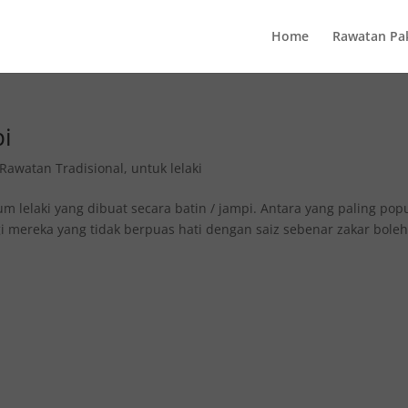
Home
Rawatan Pa
pi
Rawatan Tradisional
,
untuk lelaki
 lelaki yang dibuat secara batin / jampi. Antara yang paling pop
 mereka yang tidak berpuas hati dengan saiz sebenar zakar bole