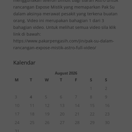
menggunakan telefon bimbit bagi siaran Astro untuk
rancangan Expose Mistik yang memaparkan Pak Su
dalam aksinya merawat pesakit yang terkena buatan
orang. Video ini merupakan bahagian 1 dari 3
bahagian video. Untuk melihat semua video sila klik
link di bawah:
https://www.pakarpengasih.com/jin/pak-su-dalam-
rancangan-expose-mistik-astro-full-video/
Kalendar
August 2026
M
T
W
T
F
S
S
1
2
3
4
5
6
7
8
9
10
11
12
13
14
15
16
17
18
19
20
21
22
23
24
25
26
27
28
29
30
31