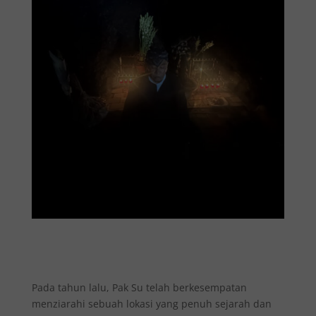
Pada tahun lalu, Pak Su telah berkesempatan
menziarahi sebuah lokasi yang penuh sejarah dan