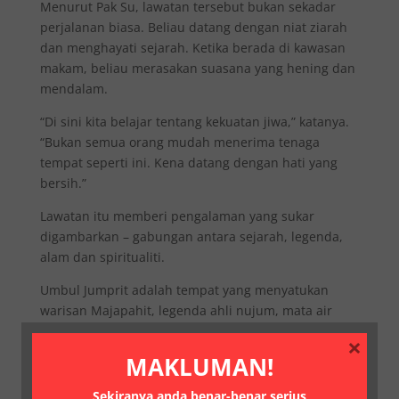
Menurut Pak Su, lawatan tersebut bukan sekadar
perjalanan biasa. Beliau datang dengan niat ziarah
dan menghayati sejarah. Ketika berada di kawasan
makam, beliau merasakan suasana yang hening dan
mendalam.
“Di sini kita belajar tentang kekuatan jiwa,” katanya.
“Bukan semua orang mudah menerima tenaga
tempat seperti ini. Kena datang dengan hati yang
bersih.”
Lawatan itu memberi pengalaman yang sukar
digambarkan – gabungan antara sejarah, legenda,
alam dan spiritualiti.
Umbul Jumprit adalah tempat yang menyatukan
warisan Majapahit, legenda ahli nujum, mata air
suci dan kepercayaan masyarakat setempat. Ia boleh
×
diziarahi oleh sesiapa sahaja, tetapi untuk
MAKLUMAN!
mendalami aura dan ilmunya memerlukan kekuatan
batin.
Sekiranya anda benar-benar serius