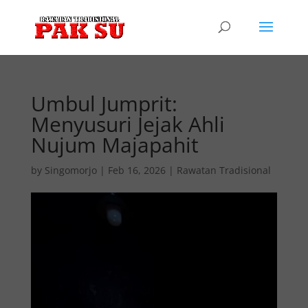
Umbul Jumprit:
Menyusuri Jejak Ahli
Nujum Majapahit
by
Singomorjo
|
Feb 16, 2026
|
Rawatan Tradisional