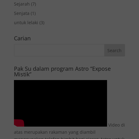
Sejarah
(7)
Senjata
(1)
untuk lelaki
(3)
Carian
Pak Su dalam program Astro “Expose
Mistik”
Video di
atas merupakan rakaman yang diambil