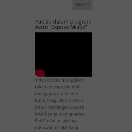
Pak Su dalam program
Astro “Expose Mistik”
Video di atas merupakan
rakaman yang diambil
menggunakan telefon
bimbit bagi siaran Astro
untuk rancangan Expose
Mistik yang memaparkan
Pak Su dalam aksinya
merawat pesakit yang