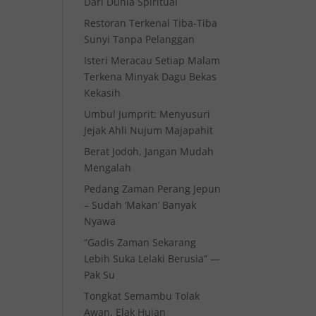
Dari Dunia Spiritual
Restoran Terkenal Tiba-Tiba
Sunyi Tanpa Pelanggan
Isteri Meracau Setiap Malam
Terkena Minyak Dagu Bekas
Kekasih
Umbul Jumprit: Menyusuri
Jejak Ahli Nujum Majapahit
Berat Jodoh, Jangan Mudah
Mengalah
Pedang Zaman Perang Jepun
– Sudah ‘Makan’ Banyak
Nyawa
“Gadis Zaman Sekarang
Lebih Suka Lelaki Berusia” —
Pak Su
Tongkat Semambu Tolak
Awan, Elak Hujan