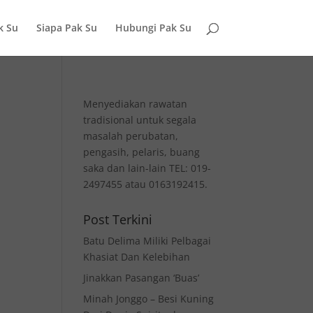
k Su
Siapa Pak Su
Hubungi Pak Su
Menyediakan rawatan
tradisional untuk segala
masalah perubatan,
pengasih, pelaris, buang
saka dan lain-lain TEL: 019-
2497455 atau 0163192415.
Post Terkini
Batu Delima Miliki Pelbagai
Khasiat Dan Kelebihan
Jinakkan Pasangan ‘Buas’
Minah Jonggo – Besi Kuning