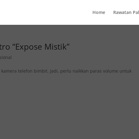
Home
Rawatan Pa
ro “Expose Mistik”
sional
amera telefon bimbit. Jadi, perlu naikkan paras volume untuk