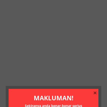
×
MAKLUMAN!
Sekiranya anda benar-benar serius