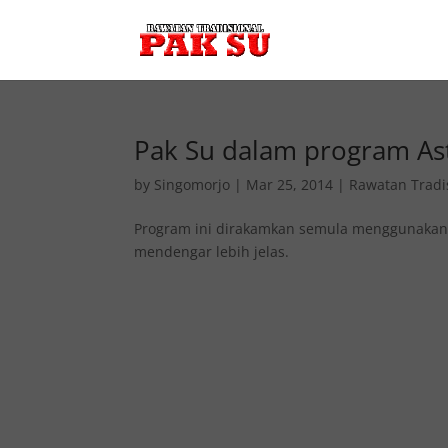
Pak Su dalam program Ast
by
Singomorjo
|
Mar 25, 2014
|
Rawatan Tradi
Program ini dirakamkan semula menggunakan k
mendengar lebih jelas.