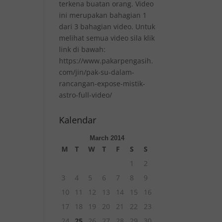
terkena buatan orang. Video
ini merupakan bahagian 1
dari 3 bahagian video. Untuk
melihat semua video sila klik
link di bawah:
https://www.pakarpengasih.
com/jin/pak-su-dalam-
rancangan-expose-mistik-
astro-full-video/
Kalendar
March 2014
M
T
W
T
F
S
S
1
2
3
4
5
6
7
8
9
10
11
12
13
14
15
16
17
18
19
20
21
22
23
24
25
26
27
28
29
30