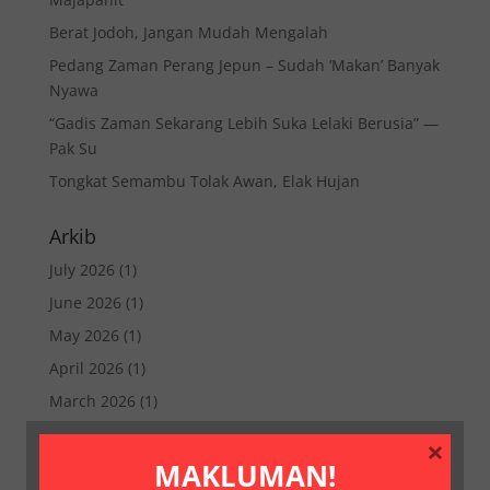
Berat Jodoh, Jangan Mudah Mengalah
Pedang Zaman Perang Jepun – Sudah ‘Makan’ Banyak
Nyawa
“Gadis Zaman Sekarang Lebih Suka Lelaki Berusia” —
Pak Su
Tongkat Semambu Tolak Awan, Elak Hujan
Arkib
July 2026
(1)
June 2026
(1)
May 2026
(1)
April 2026
(1)
March 2026
(1)
February 2026
(1)
×
MAKLUMAN!
January 2026
(1)