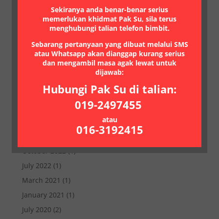
December 2025
(1)
Sekiranya anda benar-benar serius
memerlukan khidmat Pak Su, sila terus
November 2025
(1)
menghubungi talian telefon bimbit.
September 2025
(1)
Sebarang pertanyaan yang dibuat melalui SMS
August 2025
(1)
atau Whatsapp akan dianggap kurang serius
dan mengambil masa agak lewat untuk
June 2025
(1)
dijawab:
April 2025
(1)
Hubungi Pak Su di talian:
January 2025
(1)
019-2497455
November 2023
(1)
atau
August 2023
(1)
016-3192415
May 2023
(1)
October 2022
(1)
July 2022
(1)
March 2021
(1)
January 2021
(1)
July 2020
(2)