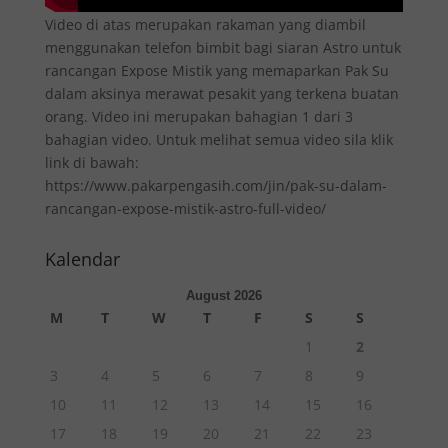
Video di atas merupakan rakaman yang diambil
menggunakan telefon bimbit bagi siaran Astro untuk
rancangan Expose Mistik yang memaparkan Pak Su
dalam aksinya merawat pesakit yang terkena buatan
orang. Video ini merupakan bahagian 1 dari 3
bahagian video. Untuk melihat semua video sila klik
link di bawah:
https://www.pakarpengasih.com/jin/pak-su-dalam-
rancangan-expose-mistik-astro-full-video/
Kalendar
August 2026
M
T
W
T
F
S
S
1
2
3
4
5
6
7
8
9
10
11
12
13
14
15
16
17
18
19
20
21
22
23