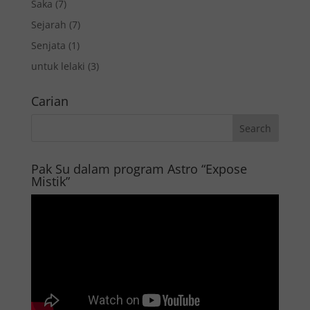
Saka
(7)
Sejarah
(7)
Senjata
(1)
untuk lelaki
(3)
Carian
Pak Su dalam program Astro “Expose
Mistik”