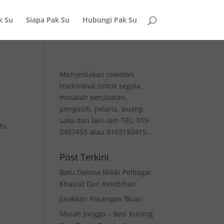
k Su
Siapa Pak Su
Hubungi Pak Su
Menyediakan rawatan
tradisional untuk segala
masalah perubatan,
pengasih, pelaris, buang
saka dan lain-lain TEL: 019-
tu
2497455 atau 0163192415.
Post Terkini
Batu Delima Miliki Pelbagai
Khasiat Dan Kelebihan
Jinakkan Pasangan ‘Buas’
Minah Jonggo – Besi Kuning