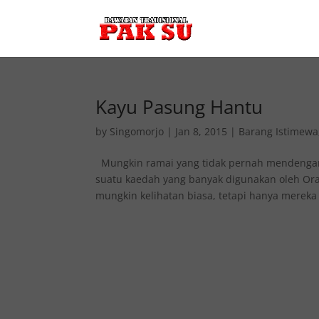
Kayu Pasung Hantu
by
Singomorjo
|
Jan 8, 2015
|
Barang Istimewa
Mungkin ramai yang tidak pernah mendengar
suatu kaedah yang banyak digunakan oleh Ora
mungkin kelihatan biasa, tetapi hanya mereka 