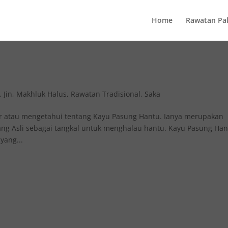
Home
Rawatan Pa
,
Jin
,
Makhluk Halus
,
Rawatan Tradisional
,
Saka
 atau mengetahui tentang Kayu Pasung Hantu. Ianya merupakan
ng Asli sebagai tangkal untuk menghalau hantu. Kayu Pasung Han
yang...