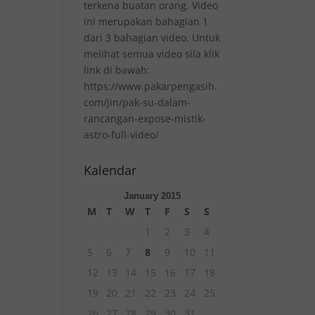
terkena buatan orang. Video
ini merupakan bahagian 1
dari 3 bahagian video. Untuk
melihat semua video sila klik
link di bawah:
https://www.pakarpengasih.
com/jin/pak-su-dalam-
rancangan-expose-mistik-
astro-full-video/
Kalendar
January 2015
M
T
W
T
F
S
S
1
2
3
4
5
6
7
8
9
10
11
12
13
14
15
16
17
18
19
20
21
22
23
24
25
26
27
28
29
30
31