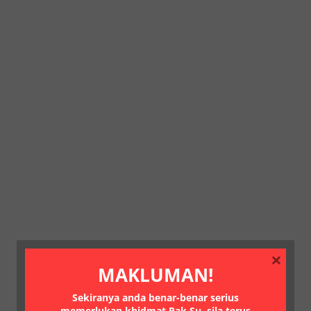
×
MAKLUMAN!
Sekiranya anda benar-benar serius
memerlukan khidmat Pak Su, sila terus