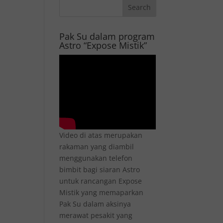
Pak Su dalam program
Astro “Expose Mistik”
Video di atas merupakan
rakaman yang diambil
menggunakan telefon
bimbit bagi siaran Astro
untuk rancangan Expose
Mistik yang memaparkan
Pak Su dalam aksinya
merawat pesakit yang