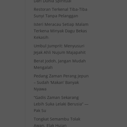
Dari Dunia Spiritual
Restoran Terkenal Tiba-Tiba
Sunyi Tanpa Pelanggan
Isteri Meracau Setiap Malam
Terkena Minyak Dagu Bekas
Kekasih
Umbul Jumprit: Menyusuri
Jejak Ahli Nujum Majapahit
Berat Jodoh, Jangan Mudah
Mengalah
Pedang Zaman Perang Jepun
– Sudah ‘Makan’ Banyak
Nyawa
“Gadis Zaman Sekarang
Lebih Suka Lelaki Berusia” —
Pak Su
Tongkat Semambu Tolak
Awan, Elak Hujan