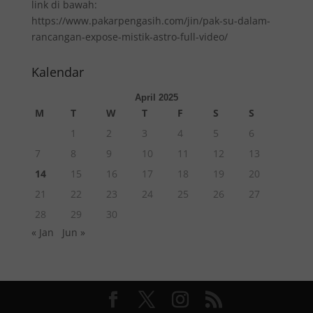
link di bawah:
https://www.pakarpengasih.com/jin/pak-su-dalam-
rancangan-expose-mistik-astro-full-video/
Kalendar
April 2025
M
T
W
T
F
S
S
1
2
3
4
5
6
7
8
9
10
11
12
13
14
15
16
17
18
19
20
21
22
23
24
25
26
27
28
29
30
« Jan
Jun »