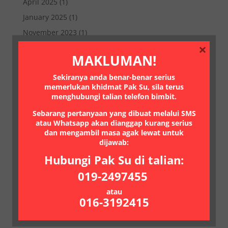
April 2025
(1)
January 2025
(1)
November 2023
(1)
×
August 2023
(1)
MAKLUMAN!
May 2023
(1)
Sekiranya anda benar-benar serius
October 2022
(1)
memerlukan khidmat Pak Su, sila terus
July 2022
(1)
menghubungi talian telefon bimbit.
March 2021
(1)
Sebarang pertanyaan yang dibuat melalui SMS
atau Whatsapp akan dianggap kurang serius
January 2021
(1)
dan mengambil masa agak lewat untuk
July 2020
(2)
dijawab:
June 2020
(1)
Hubungi Pak Su di talian:
May 2020
(2)
019-2497455
February 2018
(1)
atau
016-3192415
January 2018
(1)
June 2017
(1)