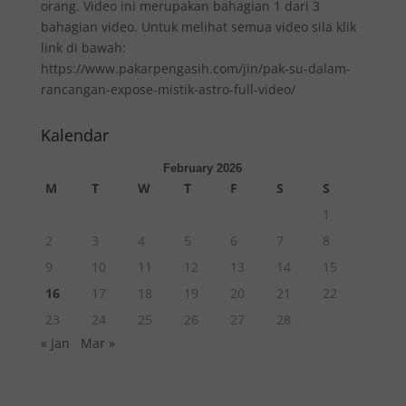
orang. Video ini merupakan bahagian 1 dari 3
bahagian video. Untuk melihat semua video sila klik
link di bawah:
https://www.pakarpengasih.com/jin/pak-su-dalam-
rancangan-expose-mistik-astro-full-video/
Kalendar
February 2026
M
T
W
T
F
S
S
1
2
3
4
5
6
7
8
9
10
11
12
13
14
15
16
17
18
19
20
21
22
23
24
25
26
27
28
« Jan
Mar »