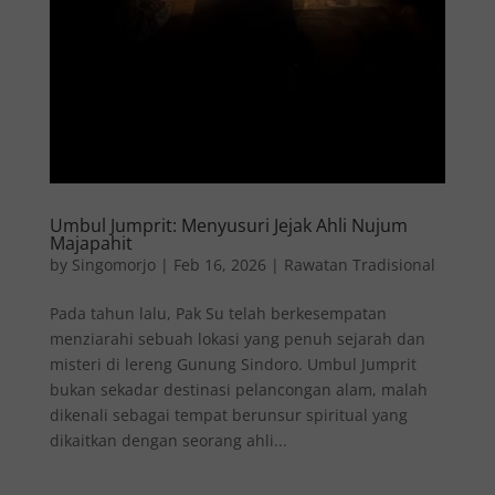
Umbul Jumprit: Menyusuri Jejak Ahli Nujum
Majapahit
by
Singomorjo
|
Feb 16, 2026
|
Rawatan Tradisional
Pada tahun lalu, Pak Su telah berkesempatan
menziarahi sebuah lokasi yang penuh sejarah dan
misteri di lereng Gunung Sindoro. Umbul Jumprit
bukan sekadar destinasi pelancongan alam, malah
dikenali sebagai tempat berunsur spiritual yang
dikaitkan dengan seorang ahli...