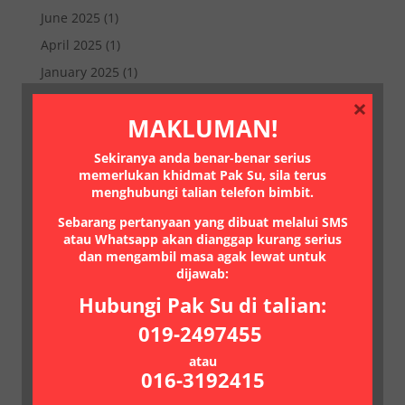
June 2025
(1)
April 2025
(1)
January 2025
(1)
November 2023
(1)
×
MAKLUMAN!
August 2023
(1)
May 2023
(1)
Sekiranya anda benar-benar serius
memerlukan khidmat Pak Su, sila terus
October 2022
(1)
menghubungi talian telefon bimbit.
July 2022
(1)
Sebarang pertanyaan yang dibuat melalui SMS
March 2021
(1)
atau Whatsapp akan dianggap kurang serius
dan mengambil masa agak lewat untuk
January 2021
(1)
dijawab:
July 2020
(2)
Hubungi Pak Su di talian:
June 2020
(1)
019-2497455
May 2020
(2)
atau
February 2018
(1)
016-3192415
January 2018
(1)