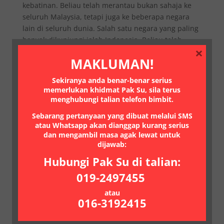
kebatinan. Beliau telah merantau bukan sahaja ke
seluruh Malaysia, tetapi juga ke beberapa negara
lain di seluruh dunia. Salah satu negara yang paling
banyak dikunjungi ialah Indonesia. Beliau telah
×
mempelajari pelbagai...
MAKLUMAN!
Sekiranya anda benar-benar serius
Artikel Pak Su Di Media Cetak
memerlukan khidmat Pak Su, sila terus
by
Singomorjo
|
Dec 17, 2013
|
besar alat sulit
,
menghubungi talian telefon bimbit.
Buang Saka
,
Jin
,
Keratan akhbar
,
Makhluk Halus
,
minyak pengasih
,
Rawatan Tradisional
,
Saka
,
untuk
Sebarang pertanyaan yang dibuat melalui SMS
atau Whatsapp akan dianggap kurang serius
lelaki
dan mengambil masa agak lewat untuk
dijawab:
Klik pada gambar untuk besarkan, tekan butang
Hubungi Pak Su di talian:
“back” untuk kembali ke laman ini:
019-2497455
« Older Entries
atau
016-3192415
Menyediakan rawatan tradisional untuk segala
masalah perubatan, pengasih, pelaris, buang saka