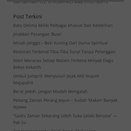
dan lain-lain TEL: 019-2497455 atau 0163192415.
Post Terkini
Batu Delima Miliki Pelbagai Khasiat Dan Kelebihan
Jinakkan Pasangan ‘Buas’
Minah Jonggo – Besi Kuning Dari Dunia Spiritual
Restoran Terkenal Tiba-Tiba Sunyi Tanpa Pelanggan
Isteri Meracau Setiap Malam Terkena Minyak Dagu
Bekas Kekasih
Umbul Jumprit: Menyusuri Jejak Ahli Nujum
Majapahit
Berat Jodoh, Jangan Mudah Mengalah
Pedang Zaman Perang Jepun – Sudah ‘Makan’ Banyak
Nyawa
“Gadis Zaman Sekarang Lebih Suka Lelaki Berusia” —
Pak Su