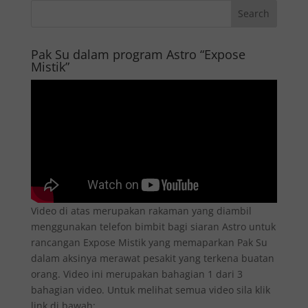
Pak Su dalam program Astro “Expose
Mistik”
Video di atas merupakan rakaman yang diambil
menggunakan telefon bimbit bagi siaran Astro untuk
rancangan Expose Mistik yang memaparkan Pak Su
dalam aksinya merawat pesakit yang terkena buatan
orang. Video ini merupakan bahagian 1 dari 3
bahagian video. Untuk melihat semua video sila klik
link di bawah: