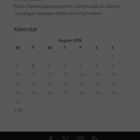
https://www.pakarpengasih.com/jin/pak-su-dalam-
rancangan-expose-mistik-astro-full-video/
Kalendar
August 2026
M
T
W
T
F
S
S
1
2
3
4
5
6
7
8
9
10
11
12
13
14
15
16
17
18
19
20
21
22
23
24
25
26
27
28
29
30
31
« Jul