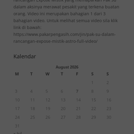
dalam aksinya merawat pesakit yang terkena buatan
orang. Video ini merupakan bahagian 1 dari 3
bahagian video. Untuk melihat semua video sila klik
link di bawah:
https://www.pakarpengasih.com/jin/pak-su-dalam-
rancangan-expose-mistik-astro-full-video/
Kalendar
August 2026
M
T
W
T
F
S
S
1
2
3
4
5
6
7
8
9
10
11
12
13
14
15
16
17
18
19
20
21
22
23
24
25
26
27
28
29
30
31
« Jul