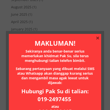
August 2025
(1)
June 2025
(1)
April 2025
(1)
January 2025
(1)
×
November 2023
(1)
MAKLUMAN!
August 2023
(1)
Sekiranya anda benar-benar serius
May 2023
(1)
memerlukan khidmat Pak Su, sila terus
October 2022
(1)
menghubungi talian telefon bimbit.
July 2022
(1)
Sebarang pertanyaan yang dibuat melalui SMS
atau Whatsapp akan dianggap kurang serius
March 2021
(1)
dan mengambil masa agak lewat untuk
January 2021
(1)
dijawab:
July 2020
(2)
Hubungi Pak Su di talian:
June 2020
(1)
019-2497455
May 2020
(2)
atau