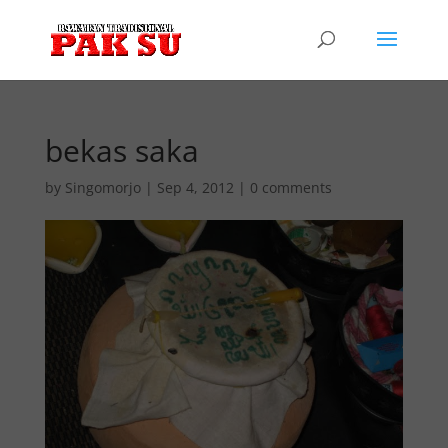
bekas saka
by
Singomorjo
|
Sep 4, 2012
|
0 comments