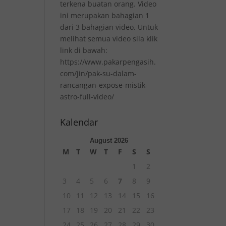
terkena buatan orang. Video
ini merupakan bahagian 1
dari 3 bahagian video. Untuk
melihat semua video sila klik
link di bawah:
https://www.pakarpengasih.
com/jin/pak-su-dalam-
rancangan-expose-mistik-
astro-full-video/
Kalendar
August 2026
M
T
W
T
F
S
S
1
2
3
4
5
6
7
8
9
10
11
12
13
14
15
16
17
18
19
20
21
22
23
24
25
26
27
28
29
30