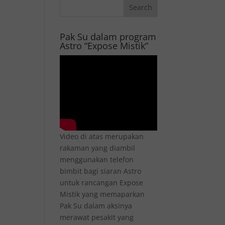
Pak Su dalam program
Astro “Expose Mistik”
Video di atas merupakan
rakaman yang diambil
menggunakan telefon
bimbit bagi siaran Astro
untuk rancangan Expose
Mistik yang memaparkan
Pak Su dalam aksinya
merawat pesakit yang