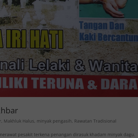
khbar
r
,
Makhluk Halus
,
minyak pengasih
,
Rawatan Tradisional
u merawat pesakit terkena penangan dirasuk khadam minyak dagu.