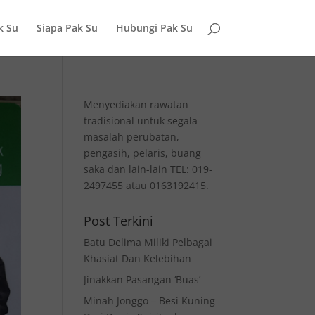
k Su
Siapa Pak Su
Hubungi Pak Su
Menyediakan rawatan
tradisional untuk segala
masalah perubatan,
pengasih, pelaris, buang
saka dan lain-lain TEL: 019-
2497455 atau 0163192415.
Post Terkini
Batu Delima Miliki Pelbagai
Khasiat Dan Kelebihan
Jinakkan Pasangan ‘Buas’
Minah Jonggo – Besi Kuning