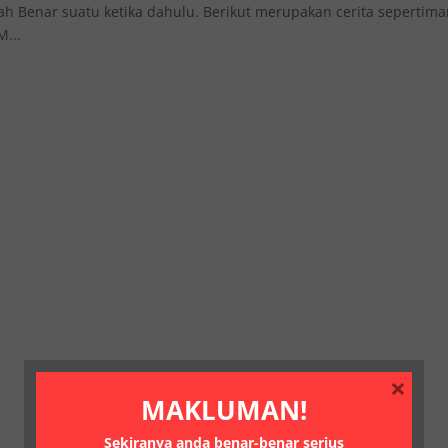
sah Benar suatu ketika dahulu. Berikut merupakan cerita sepertim
M...
×
MAKLUMAN!
Sekiranya anda benar-benar serius