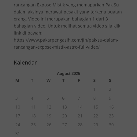
rancangan Expose Mistik yang memaparkan Pak Su
dalam aksinya merawat pesakit yang terkena buatan
orang. Video ini merupakan bahagian 1 dari 3
bahagian video. Untuk melihat semua video sila klik
link di bawah:
https://www.pakarpengasih.com/jin/pak-su-dalam-
rancangan-expose-mistik-astro-full-video/
Kalendar
August 2026
M
T
W
T
F
S
S
1
2
3
4
5
6
7
8
9
10
11
12
13
14
15
16
17
18
19
20
21
22
23
24
25
26
27
28
29
30
31