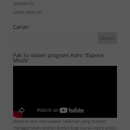
Senjata
(1)
untuk lelaki
(3)
Carian
Pak Su dalam program Astro “Expose
Mistik”
Video di atas merupakan rakaman yang diambil
menggunakan telefon bimbit bagi siaran Astro untuk