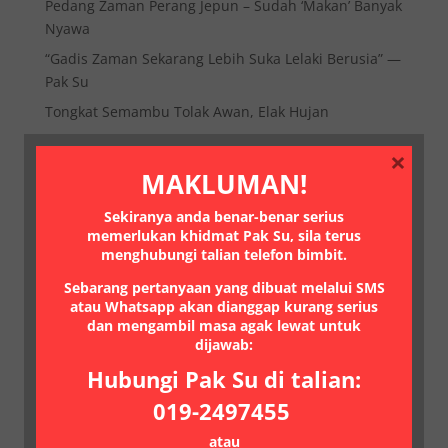
Pedang Zaman Perang Jepun – Sudah ‘Makan’ Banyak
Nyawa
“Gadis Zaman Sekarang Lebih Suka Lelaki Berusia” —
Pak Su
Tongkat Semambu Tolak Awan, Elak Hujan
×
Arkib
MAKLUMAN!
July 2026
(1)
Sekiranya anda benar-benar serius
June 2026
(1)
memerlukan khidmat Pak Su, sila terus
May 2026
(1)
menghubungi talian telefon bimbit.
April 2026
(1)
Sebarang pertanyaan yang dibuat melalui SMS
atau Whatsapp akan dianggap kurang serius
March 2026
(1)
dan mengambil masa agak lewat untuk
February 2026
(1)
dijawab:
January 2026
(1)
Hubungi Pak Su di talian:
December 2025
(1)
019-2497455
November 2025
(1)
atau