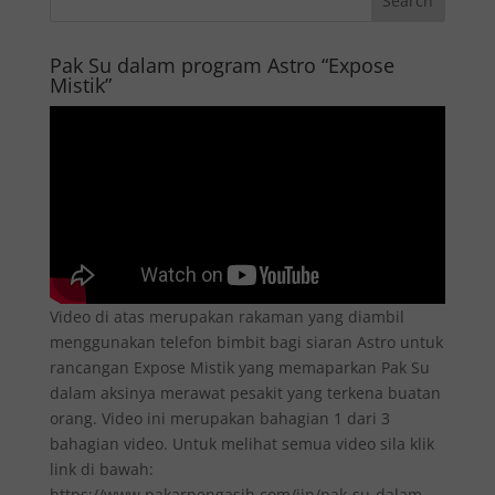
Pak Su dalam program Astro “Expose
Mistik”
Video di atas merupakan rakaman yang diambil
menggunakan telefon bimbit bagi siaran Astro untuk
rancangan Expose Mistik yang memaparkan Pak Su
dalam aksinya merawat pesakit yang terkena buatan
orang. Video ini merupakan bahagian 1 dari 3
bahagian video. Untuk melihat semua video sila klik
link di bawah:
https://www.pakarpengasih.com/jin/pak-su-dalam-