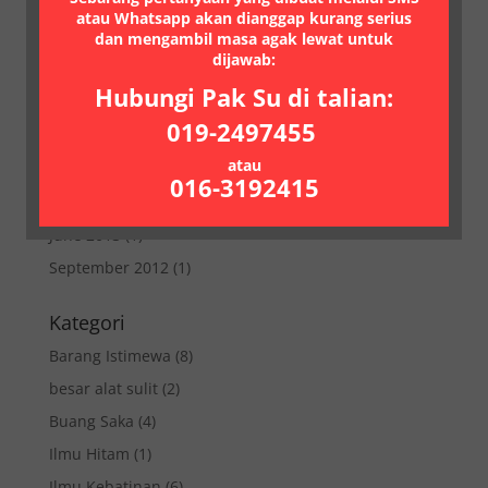
January 2017
(1)
atau Whatsapp akan dianggap kurang serius
March 2015
dan mengambil masa agak lewat untuk
(1)
dijawab:
February 2015
(1)
Hubungi Pak Su di talian:
January 2015
(1)
019-2497455
October 2014
(1)
atau
March 2014
(1)
016-3192415
December 2013
(1)
June 2013
(1)
September 2012
(1)
Kategori
Barang Istimewa
(8)
besar alat sulit
(2)
Buang Saka
(4)
Ilmu Hitam
(1)
Ilmu Kebatinan
(6)