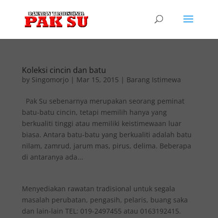
Koleksi cincin dan batu
by
Singomorjo
|
Mar 15, 2015
|
Barang Istimewa
Pak Su sebenarnya merupakan seorang peminat
batu-batu cincin, tetapi memilih hanya yang
berkualiti tinggi atau memiliki keistimewaan luar
biasa. Antara batu-batu yang berkualiti adalah batu
nilam, zamrud, jarum mas, pirus, delima. Beberapa
di antaranya ada...
Menyediakan rawatan tradisional untuk segala
masalah perubatan, pengasih, pelaris, buang saka
dan lain-lain TEL: 019-2497455 atau 0163192415.