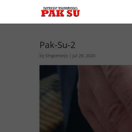
Pak-Su-2
by
Singomorjo
|
Jul 28, 2020