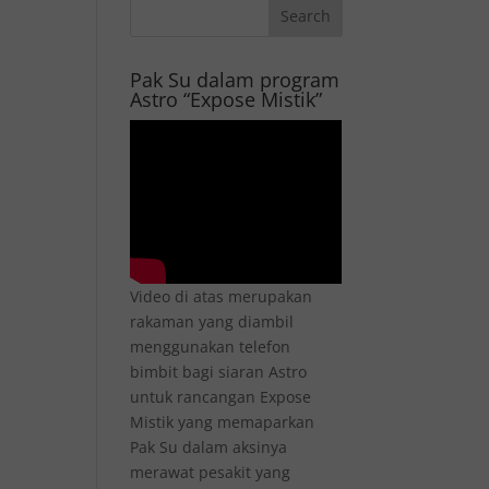
Pak Su dalam program
Astro “Expose Mistik”
Video di atas merupakan
rakaman yang diambil
menggunakan telefon
bimbit bagi siaran Astro
untuk rancangan Expose
Mistik yang memaparkan
Pak Su dalam aksinya
merawat pesakit yang