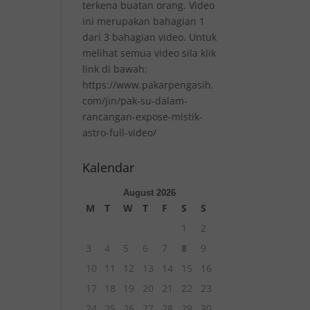
terkena buatan orang. Video
ini merupakan bahagian 1
dari 3 bahagian video. Untuk
melihat semua video sila klik
link di bawah:
https://www.pakarpengasih.
com/jin/pak-su-dalam-
rancangan-expose-mistik-
astro-full-video/
Kalendar
August 2026
M
T
W
T
F
S
S
1
2
3
4
5
6
7
8
9
10
11
12
13
14
15
16
17
18
19
20
21
22
23
24
25
26
27
28
29
30