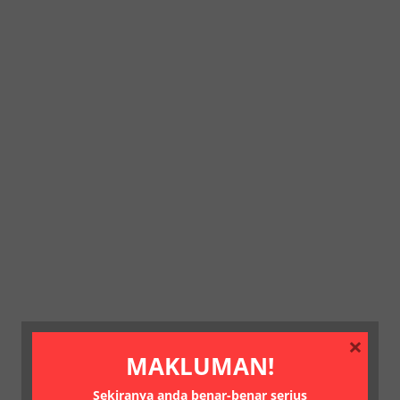
×
MAKLUMAN!
Sekiranya anda benar-benar serius