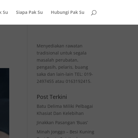
k Su
Siapa Pak Su
Hubungi Pak Su
Menyediakan rawatan
tradisional untuk segala
masalah perubatan,
pengasih, pelaris, buang
saka dan lain-lain TEL: 019-
2497455 atau 0163192415.
Post Terkini
Batu Delima Miliki Pelbagai
Khasiat Dan Kelebihan
Jinakkan Pasangan ‘Buas’
Minah Jonggo – Besi Kuning