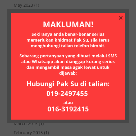
May 2023
(1)
October 2022
(1)
×
MAKLUMAN!
July 2022
(1)
March 2021
(1)
Sekiranya anda benar-benar serius
memerlukan khidmat Pak Su, sila terus
January 2021
(1)
menghubungi talian telefon bimbit.
July 2020
(2)
Sebarang pertanyaan yang dibuat melalui SMS
June 2020
(1)
atau Whatsapp akan dianggap kurang serius
dan mengambil masa agak lewat untuk
May 2020
(2)
dijawab:
February 2018
(1)
Hubungi Pak Su di talian:
January 2018
(1)
019-2497455
June 2017
(1)
atau
February 2017
(2)
016-3192415
January 2017
(1)
March 2015
(1)
February 2015
(1)