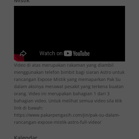
Video di atas merupakan rakaman yang diambil
menggunakan telefon bimbit bagi siaran Astro untuk
rancangan Expose Mistik yang memaparkan Pak Su
dalam aksinya merawat pesakit yang terkena buatan
orang. Video ini merupakan bahagian 1 dari 3
bahagian video. Untuk melihat semua video sila klik
link di bawah:
https://www.pakarpengasih.com/jin/pak-su-dalam-
rancangan-expose-mistik-astro-full-video/
Kalendar