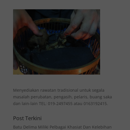
Menyediakan rawatan tradisional untuk segala
masalah perubatan, pengasih, pelaris, buang saka
dan lain-lain TEL: 019-2497455 atau 0163192415.
Post Terkini
Batu Delima Miliki Pelbagai Khasiat Dan Kelebihan