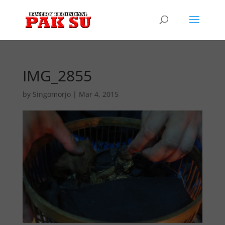
IMG_2855
by
Singomorjo
|
Mar 4, 2015