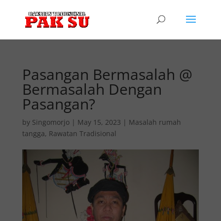
Pasangan Bermasalah @
Bermasalah Dengan
Pasangan?
by
Singomorjo
|
May 15, 2023
|
Masalah rumah
tangga
,
Rawatan Tradisional