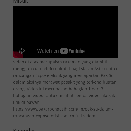
Mistik”
Video di atas merupakan rakaman yang diambil
menggunakan telefon bimbit bagi siaran Astro untuk
rancangan Expose Mistik yang memaparkan Pak Su
dalam aksinya merawat pesakit yang terkena buatan
orang. Video ini merupakan bahagian 1 dari 3
bahagian video. Untuk melihat semua video sila klik
link di bawah:
https://www.pakarpengasih.com/jin/pak-su-dalam-
rancangan-expose-mistik-astro-full-video/
Kalendar