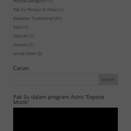
minyak pengasih
(7)
Pak Su Penipu @ Palsu
(1)
Rawatan Tradisional
(31)
Saka
(7)
Sejarah
(7)
Senjata
(1)
untuk lelaki
(3)
Carian
Pak Su dalam program Astro “Expose
Mistik”