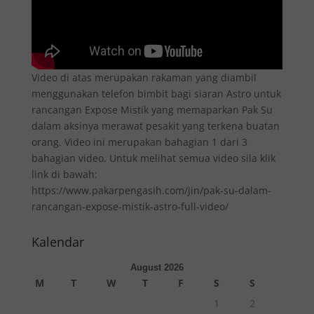
Video di atas merupakan rakaman yang diambil
menggunakan telefon bimbit bagi siaran Astro untuk
rancangan Expose Mistik yang memaparkan Pak Su
dalam aksinya merawat pesakit yang terkena buatan
orang. Video ini merupakan bahagian 1 dari 3
bahagian video. Untuk melihat semua video sila klik
link di bawah:
https://www.pakarpengasih.com/jin/pak-su-dalam-
rancangan-expose-mistik-astro-full-video/
Kalendar
August 2026
M
T
W
T
F
S
S
1
2