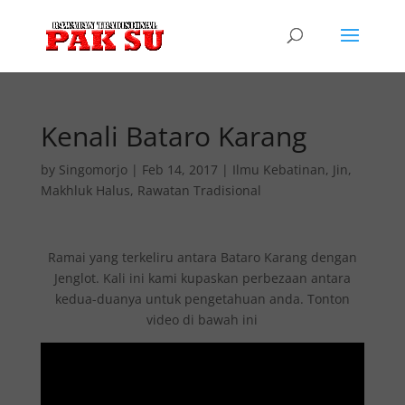
Kenali Bataro Karang
by
Singomorjo
|
Feb 14, 2017
|
Ilmu Kebatinan
,
Jin
,
Makhluk Halus
,
Rawatan Tradisional
Ramai yang terkeliru antara Bataro Karang dengan
Jenglot. Kali ini kami kupaskan perbezaan antara
kedua-duanya untuk pengetahuan anda. Tonton
video di bawah ini