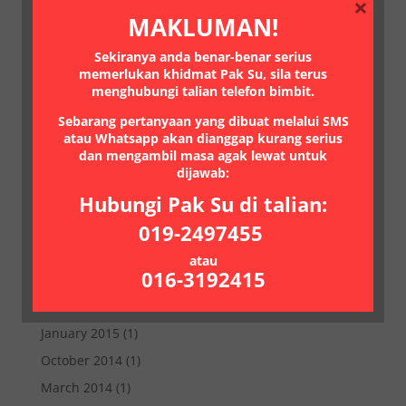
×
March 2021
(1)
MAKLUMAN!
January 2021
(1)
Sekiranya anda benar-benar serius
July 2020
(2)
memerlukan khidmat Pak Su, sila terus
June 2020
(1)
menghubungi talian telefon bimbit.
May 2020
(2)
Sebarang pertanyaan yang dibuat melalui SMS
atau Whatsapp akan dianggap kurang serius
February 2018
(1)
dan mengambil masa agak lewat untuk
January 2018
(1)
dijawab:
June 2017
(1)
Hubungi Pak Su di talian:
February 2017
(2)
019-2497455
January 2017
(1)
atau
016-3192415
March 2015
(1)
February 2015
(1)
January 2015
(1)
October 2014
(1)
March 2014
(1)