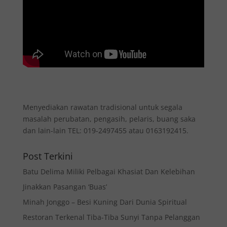
Menyediakan rawatan tradisional untuk segala
masalah perubatan, pengasih, pelaris, buang saka
dan lain-lain TEL: 019-2497455 atau 0163192415.
Post Terkini
Batu Delima Miliki Pelbagai Khasiat Dan Kelebihan
Jinakkan Pasangan ‘Buas’
Minah Jonggo – Besi Kuning Dari Dunia Spiritual
Restoran Terkenal Tiba-Tiba Sunyi Tanpa Pelanggan