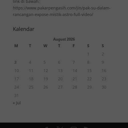
link di bawah:
https://www.pakarpengasih.com/jin/pak-su-dalam-
rancangan-expose-mistik-astro-full-video/
Kalendar
August 2026
M
T
W
T
F
S
S
1
2
3
4
5
6
7
8
9
10
11
12
13
14
15
16
17
18
19
20
21
22
23
24
25
26
27
28
29
30
31
« Jul