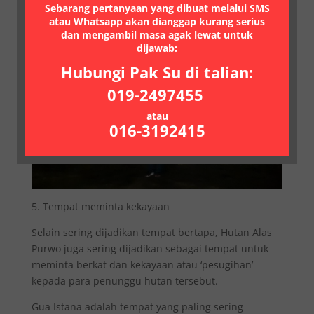
orang-orang terdahulu yang berilmu tinggi mencari
Sebarang pertanyaan yang dibuat melalui SMS
atau Whatsapp akan dianggap kurang serius
dunia spiritual.
dan mengambil masa agak lewat untuk
dijawab:
Hubungi Pak Su di talian:
019-2497455
atau
016-3192415
5. Tempat meminta kekayaan
Selain sering dijadikan tempat bertapa, Hutan Alas
Purwo juga sering dijadikan sebagai tempat untuk
meminta berkat dan kekayaan atau ‘pesugihan’
kepada para penunggu hutan tersebut.
Gua Istana adalah tempat yang paling sering