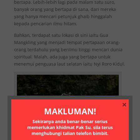
bertapa. Lebih-lebih lagi pada malam satu suro,
banyak orang yang bertapa di sana, dari mereka
yang hanya mencari petunjuk ghaib hinggalah
kepada pencarian ilmu hitam.
Bahkan, terdapat satu lokasi di sini iaitu Gua
Mangkling yang menjadi tempat pertapaan orang-
orang terdahulu yang berilmu tinggi mencari dunia
spiritual. Malah, ada juga yang bertapa untuk
menemui penguasa laut selatan iaitu Nyi Roro Kidul.
×
MAKLUMAN!
Sekiranya anda benar-benar serius
memerlukan khidmat Pak Su, sila terus
menghubungi talian telefon bimbit.
Gua Mangkling… Di sinilah dikatakan tempat pertapaan