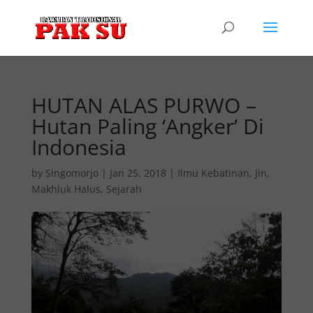
HUTAN ALAS PURWO –
Hutan Paling ‘Angker’ Di
Indonesia
by
Singomorjo
|
Jan 25, 2018
|
Ilmu Kebatinan
,
Jin
,
Makhluk Halus
,
Sejarah