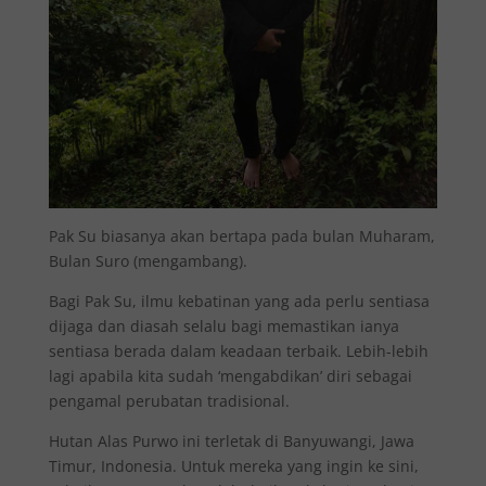
Pak Su biasanya akan bertapa pada bulan Muharam,
Bulan Suro (mengambang).
Bagi Pak Su, ilmu kebatinan yang ada perlu sentiasa
dijaga dan diasah selalu bagi memastikan ianya
sentiasa berada dalam keadaan terbaik. Lebih-lebih
lagi apabila kita sudah ‘mengabdikan’ diri sebagai
pengamal perubatan tradisional.
Hutan Alas Purwo ini terletak di Banyuwangi, Jawa
Timur, Indonesia. Untuk mereka yang ingin ke sini,